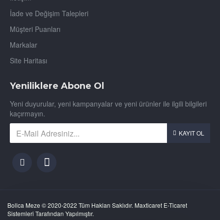
İade ve Değişim Talepleri
Müşteri Puanları
Markalar
Site Haritası
Yeniliklere Abone Ol
Yeni duyurular, yeni kampanyalar ve yeni ürünler ile ilgili bilgileri
kaçırmayın.
KAYIT OL
Bollca Meze © 2020-2022 Tüm Hakları Saklıdır. Maxticaret E-Ticaret
Sistemleri Tarafından Yapılmıştır.