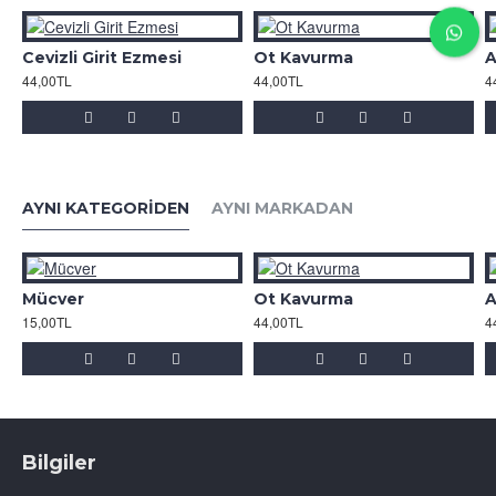
Cevizli Girit Ezmesi
Ot Kavurma
44,00TL
44,00TL
4
AYNI KATEGORIDEN
AYNI MARKADAN
Mücver
Ot Kavurma
A
15,00TL
44,00TL
4
Bilgiler