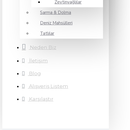
Zeytinyağlılar
Sarma & Dolma
Deniz Mahsülleri
Tatlılar
Neden Biz
İletişim
Blog
Alışveriş Listem
Karşılaştır