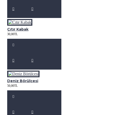
Çıtır Kabak
30,00TL
Deniz Börülcesi
50,00TL