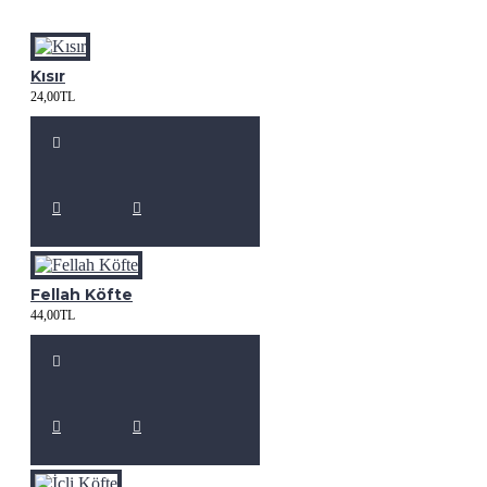
Kısır
24,00TL
Fellah Köfte
44,00TL