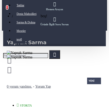
Tatlılar
0
Hemen Arayın
Deniz Mahsülleri
Alışveriş sepetiniz boş!
Sarma & Dolma
Ürünle İlgili Soru Sorun
Mezeler
test0
Yaprak Sarma
YENI
0 yorum yapılmış.
-
Yorum Yap
STOKTA