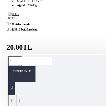
Model:
BOLLCA-020
Ağırlık:
200.00g
Bollca
130 Adet Satıldı
1213316 Defa İncelendi
20,00TL
ÜRÜN AÇIKLAMASI
SEPETE EKLE
Yaprak Sarma
ÜRÜN ÖZELLIKLERI