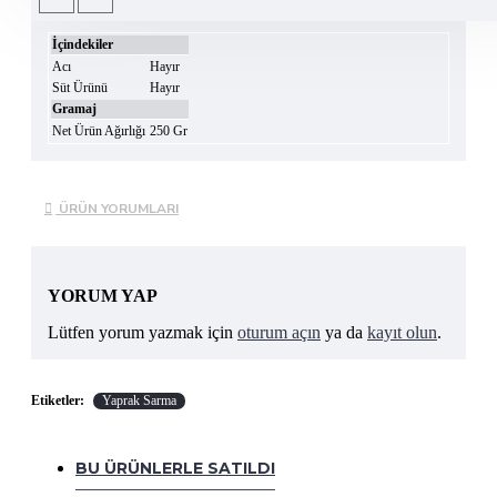
İçindekiler
Acı
Hayır
Süt Ürünü
Hayır
Gramaj
Net Ürün Ağırlığı
250 Gr
ÜRÜN YORUMLARI
YORUM YAP
Lütfen yorum yazmak için
oturum açın
ya da
kayıt olun
.
Etiketler:
Yaprak Sarma
BU ÜRÜNLERLE SATILDI