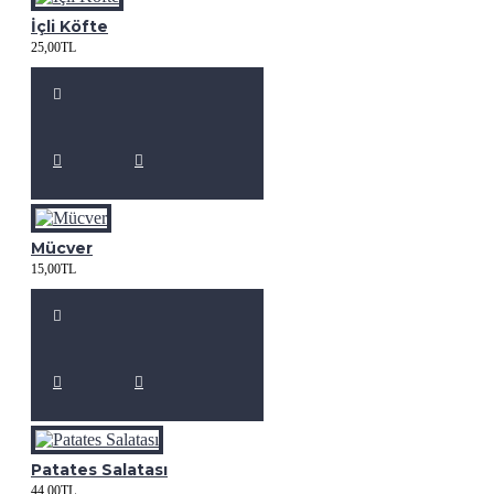
İçli Köfte
25,00TL
Mücver
15,00TL
Patates Salatası
44,00TL