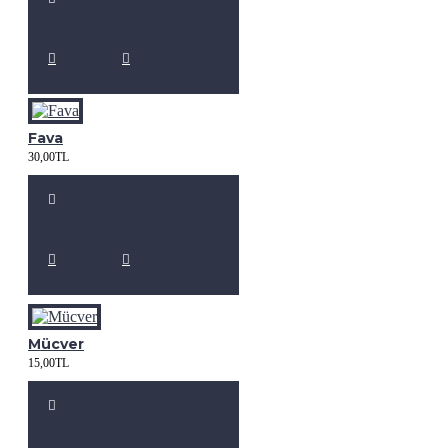
Fava
30,00TL
Mücver
15,00TL