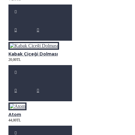
Kabak Çiçeği Dolması
20,00TL
Atom
44,00TL