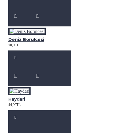
Deniz Börülcesi
50,00TL
Haydari
44,00TL