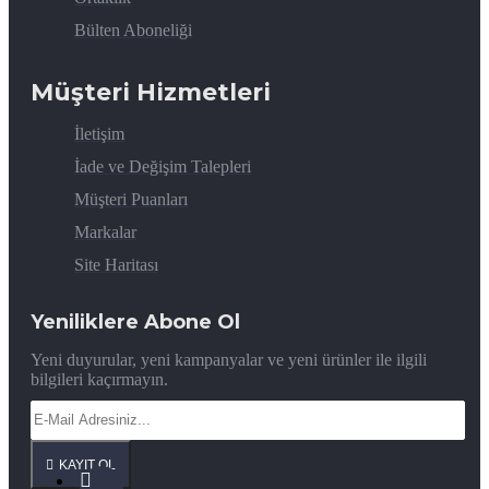
Bülten Aboneliği
Müşteri Hizmetleri
İletişim
İade ve Değişim Talepleri
Müşteri Puanları
Markalar
Site Haritası
Yeniliklere Abone Ol
Yeni duyurular, yeni kampanyalar ve yeni ürünler ile ilgili
bilgileri kaçırmayın.
KAYIT OL