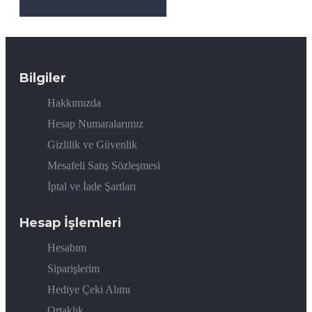
Bilgiler
Hakkımızda
Hesap Numaralarımız
Gizlilik ve Güvenlik
Mesafeli Satış Sözleşmesi
İptal ve İade Şartları
Hesap İşlemleri
Hesabım
Siparişlerim
Hediye Çeki Alımı
Ortaklık