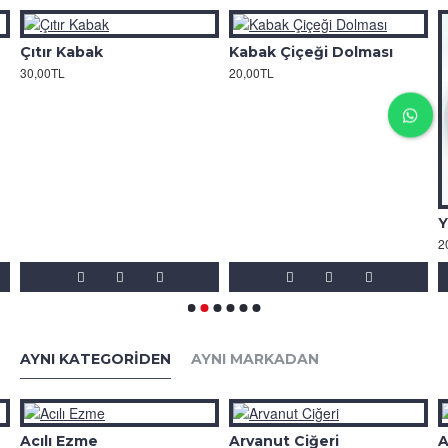
Çıtır Kabak
Kabak Çiçeği Dolması
30,00TL
20,00TL
Y
2
AYNI KATEGORIDEN
AYNI MARKADAN
Acılı Ezme
Arvanut Ciğeri