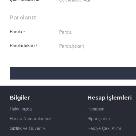
Parolanız
Parola
Parola(tekar)
Bilgiler
Hesap İşlemleri
Hakkımızda
Hesabım
Hesap Numaralarımız
Siparişlerim
Gizlilik ve Güvenlik
Hediye Çeki Alımı