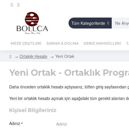
Tüm Kategorilerde
MEZE ÇEŞITLERI
SARMA & DOLMA
DENIZ MAHSÜLLERI
T
Ortaklık Hesabı
Yeni Ortak
Yeni Ortak - Ortaklık Prog
Daha önceden ortaklık hesabı açtıysanız, lütfen giriş sayfasından
Yeni bir ortaklık hesabı açmak için aşağıdaki tüm gerekli alanları 
Kişisel Bilgileriniz
Adınız