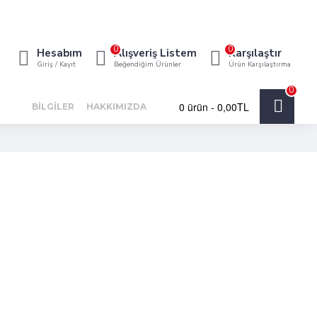
0
0
Hesabım
Alışveriş Listem
Karşılaştır
Giriş / Kayıt
Beğendiğim Ürünler
Ürün Karşılaştırma
0
0 ürün - 0,00TL
BILGILER
HAKKIMIZDA