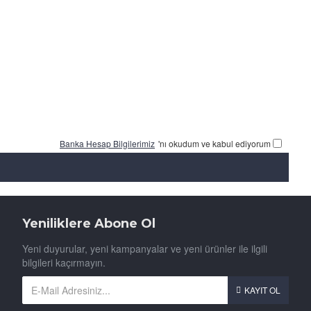
Banka Hesap Bilgilerimiz
'nı okudum ve kabul ediyorum
Yeniliklere Abone Ol
Yeni duyurular, yeni kampanyalar ve yeni ürünler ile ilgili
bilgileri kaçırmayın.
KAYIT OL