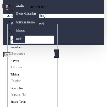
Tatlılar
İade numarası istemek için
0
lütfen aşağıdaki formu
Deniz Mahsülleri
doldurunuz.
Alışveriş sepetiniz boş!
Sarma & Dolma
Sipariş Bilgileri
Mezeler
Adınız
test0
Soyadınız
E-Posta
Telefon
Sipariş No
Sipariş Tarihi