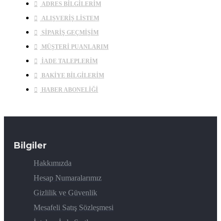
ADRES BILGILERIM
ALIŞVERIŞ LISTEM
SIPARIŞ GEÇMIŞIM
MÜŞTERI PUANLARIM
İADE TALEPLERIM
BAKIYE BILGILERIM
HABER ABONELIĞI
Bilgiler
Hakkımızda
Hesap Numaralarımız
Gizlilik ve Güvenlik
Mesafeli Satış Sözleşmesi