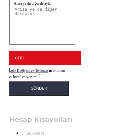
Arıza ya da diğer detaylar
GERI
İade Değişim ve Teslimat
'nı okudum
ve kabul ediyorum.
GÖNDER
Hesap Kısayolları
HESABIM