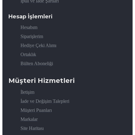
İptal ve İade Şartları
Hesap İşlemleri
Hesabım
Siparişlerim
Hediye Çeki Alımı
Ortaklık
Bülten Aboneliği
Müşteri Hizmetleri
İletişim
İade ve Değişim Talepleri
Müşteri Puanları
Markalar
Site Haritası