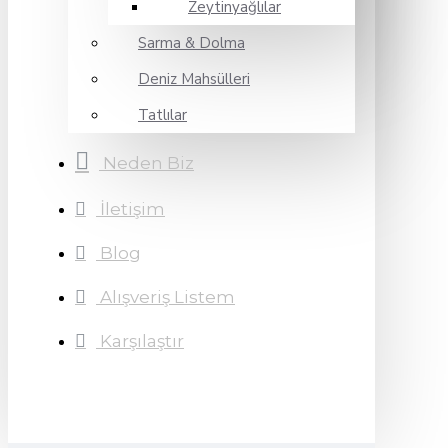
Zeytinyağlılar
Sarma & Dolma
Deniz Mahsülleri
Tatlılar
Neden Biz
İletişim
Blog
Alışveriş Listem
Karşılaştır